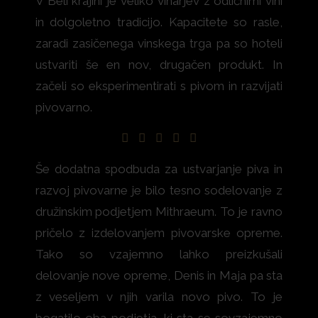
V Beli krajini je veliko vinarjev z odličnimi vini
in dolgoletno tradicijo. Kapacitete so rasle,
zaradi zasičenega vinskega trga pa so hoteli
ustvariti še en nov, drugačen produkt. In
začeli so eksperimentirati s pivom in razvijati
pivovarno.
Še dodatna spodbuda za ustvarjanje piva in
razvoj pivovarne je bilo tesno sodelovanje z
družinskim podjetjem Mithraeum. To je ravno
pričelo z izdelovanjem pivovarske opreme.
Tako so vzajemno lahko preizkušali
delovanje nove opreme, Denis in Maja pa sta
z veseljem v njih varila novo pivo. To je