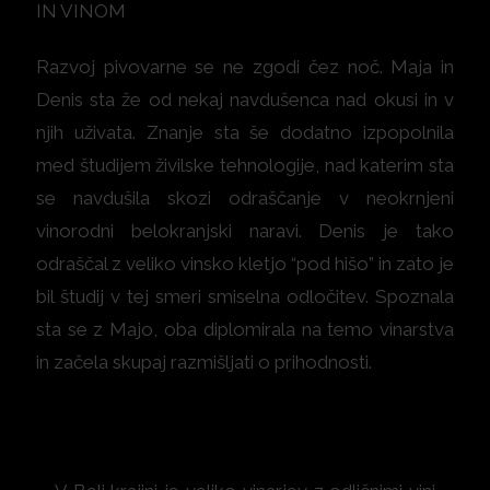
IN VINOM
Razvoj pivovarne se ne zgodi čez noč. Maja in
Denis sta že od nekaj navdušenca nad okusi in v
njih uživata. Znanje sta še dodatno izpopolnila
med študijem živilske tehnologije, nad katerim sta
se navdušila skozi odraščanje v neokrnjeni
vinorodni belokranjski naravi. Denis je tako
odraščal z veliko vinsko kletjo “pod hišo” in zato je
bil študij v tej smeri smiselna odločitev. Spoznala
sta se z Majo, oba diplomirala na temo vinarstva
in začela skupaj razmišljati o prihodnosti.