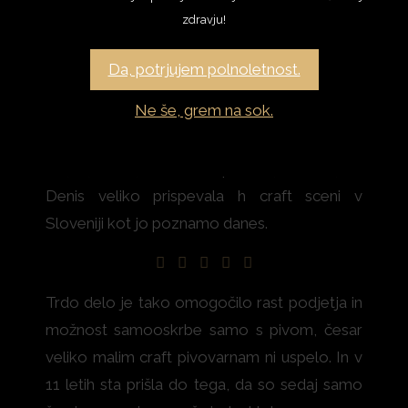
zdravju!
Da, potrjujem polnoletnost.
Ne še, grem na sok.
V procesu ustvarjanja piva za druge,
nenehnega učenja na napakah in nesebičnosti
deljenja znanja z ostalimi pivovarji, sta Maja in
Denis veliko prispevala h craft sceni v
Sloveniji kot jo poznamo danes.
Trdo delo je tako omogočilo rast podjetja in
možnost samooskrbe samo s pivom, česar
veliko malim craft pivovarnam ni uspelo. In v
11 letih sta prišla do tega, da so sedaj samo