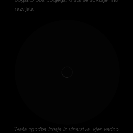
bogatilo oba podjetja, ki sta se sovzajemno
razvijala.
“Naša zgodba izhaja iz vinarstva, kjer vedno