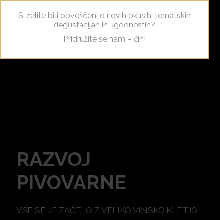
Si želite biti obveščeni o novih okusih, tematskih
degustacijah in ugodnostih?
Pridružite se nam – čin!
RAZVOJ
PIVOVARNE
VSE SE JE ZAČELO Z VELIKO VINSKO KLETJO