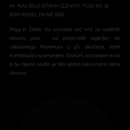
NI NAS BILO STRAH IZZIVOV, TUDI KO JE
KDO REKEL DA NE GRE
Maja in Denis sta ustvarila več kot 20 različnih
okusov piva – od preprostih lagerjev, do
zahtevnega Maximusa z 9% alkohola, norih
kombinacij s krompirjem, fižolom, kostanjem in še
in še. Njuno vodilo je bila vedno kakovost in širina
okusov.