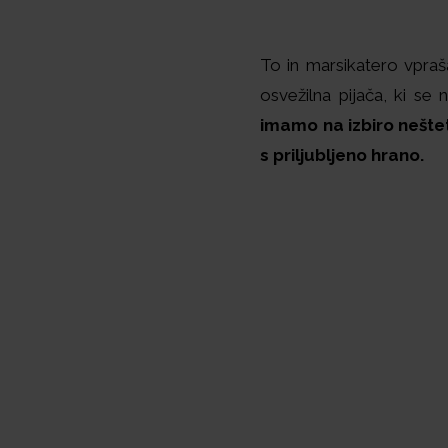
To in marsikatero vpraš
osvežilna pijača, ki se
imamo na izbiro nešteto
s priljubljeno hrano.