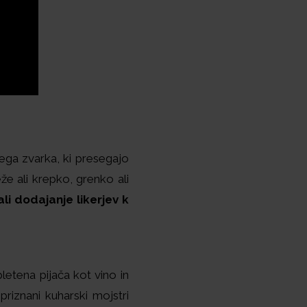
ega zvarka, ki presegajo
e ali krepko, grenko ali
i dodajanje likerjev k
etena pijača kot vino in
iznani kuharski mojstri