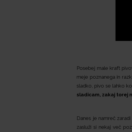
Posebej male kraft pivo
meje poznanega in razkr
sladko, pivo se lahko k
sladicam, zakaj torej n
Danes je namreč zaradi 
zasluži si nekaj več po