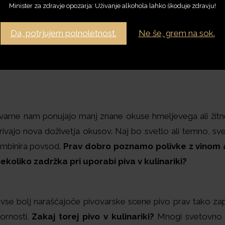
Minister za zdravje opozarja: Uživanje alkohola lahko škoduje zdravju!
Da, potrjujem polnoletnost.
Ne še, grem na sok.
varne nam ponujajo manj znane okuse hmeljevega ali žitn
ivajo nova doživetja okusov. Naj bo svetlo ali temno, svež
ombinira povsod.
Prav dobro poznamo polivke z vinom al
ekoliko zadržka pri uporabi piva v kulinariki?
vse bolj naraščajoče pivovarske scene pivo prav tako zapl
zornosti.
Zakaj torej pivo v kulinariki?
Mnogi svetovno pr