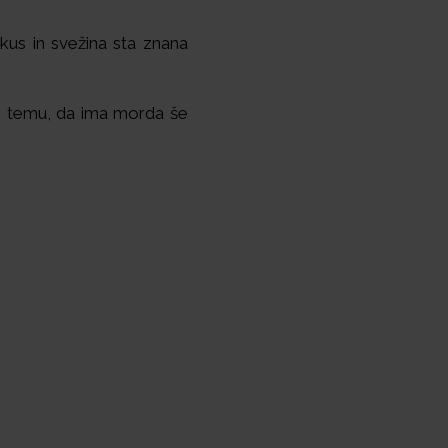
okus in svežina sta znana
e k temu, da ima morda še