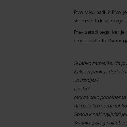
Pivo v kulinariki? Pivo 
širom sveta in že dolga 
Prav zaradi tega, ker je
druge kvalitete.
Da se g
Si lahko zamislite, da 
Kakšen priokus doda k iz
Jo izboljša?
Izostri?
Morda celo popolnoma
Ali pa kako morda lahko
Spada k naši najljubši j
Si lahko poleg najljubš