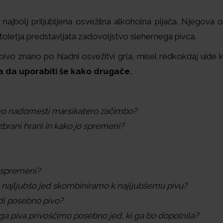
je najbolj priljubljena osvežilna alkoholna pijača. Njegova 
stoletja predstavljata zadovoljstvo slehernega pivca.
 pivo znano po hladni osvežitvi grla, misel redkokdaj uid
a da uporabiti še kako drugače.
pivo nadomesti marsikatero začimbo?
brani hrani in kako jo spremeni?
 spremeni?
 najljubšo jed skombiniramo k najljubšemu pivu?
edi posebno pivo?
ega piva privoščimo posebno jed, ki ga bo dopolnila?