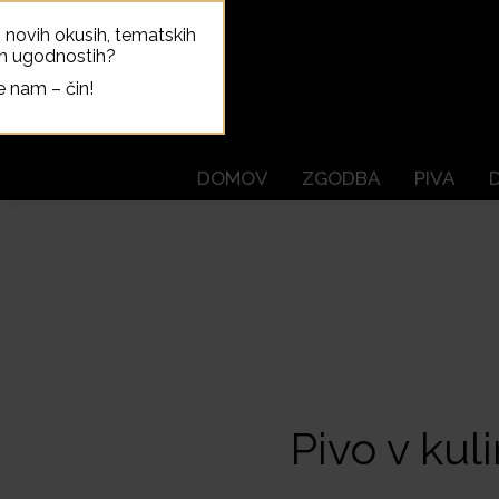
o novih okusih, tematskih
in ugodnostih?
e nam – čin!
DOMOV
ZGODBA
PIVA
Pivo v kul