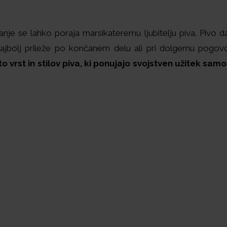
anje se lahko poraja marsikateremu ljubitelju piva. Pivo d
 najbolj prileže po končanem delu ali pri dolgemu pogovo
 vrst in stilov piva, ki ponujajo svojstven užitek samo